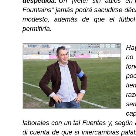
despedida.
Un “¡vete!” sin “adiós” en 
Fountains” jamás podrá sacudirse déca
modesto, además de que el fútbo
permitiría.
Hay
no 
fo
po
ti
ra
sem
ca
laborales con un tal Fuentes y, según
di cuenta de que si intercambias pal