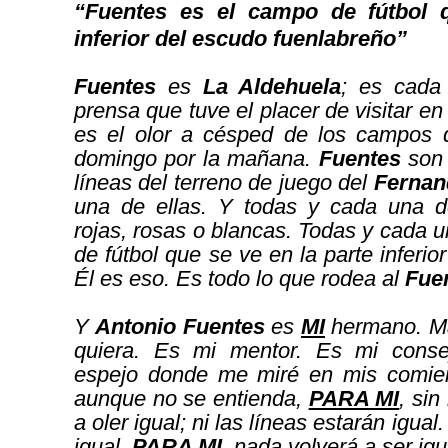
“
Fuentes
es el campo de fútbol 
inferior del escudo fuenlabreño”
Fuentes
es
La Aldehuela
; es cada
prensa que tuve el placer de visitar e
es el olor a césped de los campos
domingo por la mañana.
Fuentes
son 
líneas del terreno de juego del
Fernan
una de ellas. Y todas y cada una d
rojas, rosas o blancas. Todas y cada 
de fútbol que se ve en la parte inferio
Él es eso. Es todo lo que rodea al
Fue
Y
Antonio Fuentes
es
MI
hermano. Ma
quiera. Es mi mentor. Es mi consej
espejo donde me miré en mis comie
aunque no se entienda,
PARA MI
, sin
a oler igual; ni las líneas estarán igua
igual.
PARA MI
, nada volverá a ser igu