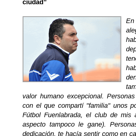
ciudad”
En
ale
ha
de
te
ha
de
ta
valor humano excepcional. Personas
con el que compartí "familia" unos p
Fútbol Fuenlabrada, el club de mis
aspecto tampoco le gane). Person
dedicación, te hacía sentir como en c